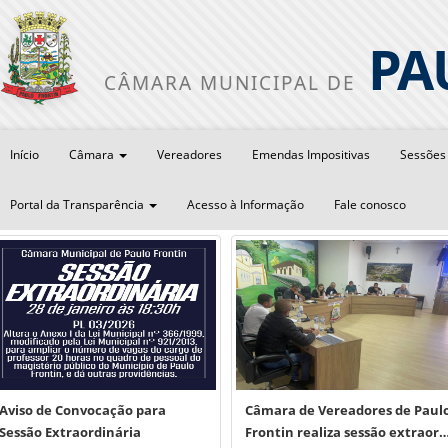
PA
CÂMARA MUNICIPAL DE
Início
Câmara
Vereadores
Emendas Impositivas
Sessõe
Portal da Transparência
Acesso à Informação
Fale conosco
Aviso de Convocação para
Câmara de Vereadores de Paul
Sessão Extraordinária
Frontin realiza sessão extraor