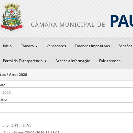
PA
CÂMARA MUNICIPAL DE
Início
Câmara
Vereadores
Emendas Impositivas
Sessõe
Portal da Transparência
Acesso à Informação
Fale conosco
tas / Ano: 2026
Ano
iltro
ata 001-2026
Postado em: 28/01/2026 15:21:07