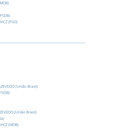
(MDB)
(PSDB)
VICZ (PSD)
____________________________________________________________
EVEDO (União Brasil)
PSDB)
EVEDO (União Brasil)
ta)
VICZ (MDB)