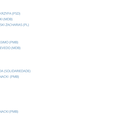
KRZYPA (PSD)
KI (MDB)
KI ZACHARIAS (PL)
SSIMO (PMB)
ZEVEDO (MDB)
DA (SOLIDARIEDADE)
NACKI (PMB)
NACKI (PMB)