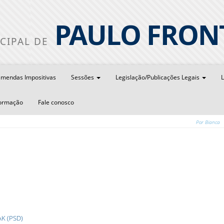
PAULO FRON
CIPAL DE
mendas Impositivas
Sessões
Legislação/Publicações Legais
L
formação
Fale conosco
Por Bianca
K (PSD)