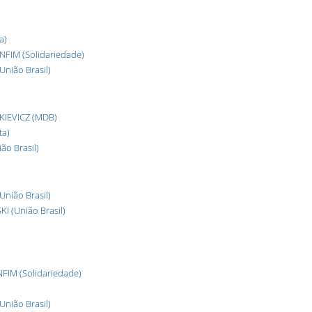
a)
IM (Solidariedade)
ião Brasil)
KIEVICZ (MDB)
ta)
o Brasil)
nião Brasil)
 (União Brasil)
IM (Solidariedade)
ião Brasil)